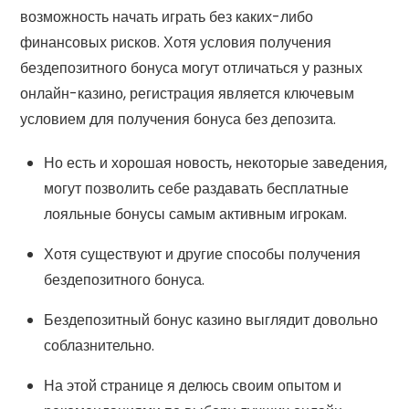
возможность начать играть без каких-либо
финансовых рисков. Хотя условия получения
бездепозитного бонуса могут отличаться у разных
онлайн-казино, регистрация является ключевым
условием для получения бонуса без депозита.
Но есть и хорошая новость, некоторые заведения,
могут позволить себе раздавать бесплатные
лояльные бонусы самым активным игрокам.
Хотя существуют и другие способы получения
бездепозитного бонуса.
Бездепозитный бонус казино выглядит довольно
соблазнительно.
На этой странице я делюсь своим опытом и