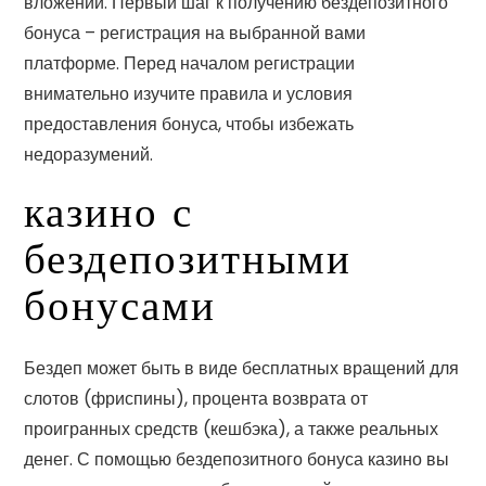
вложений. Первый шаг к получению бездепозитного
бонуса – регистрация на выбранной вами
платформе. Перед началом регистрации
внимательно изучите правила и условия
предоставления бонуса, чтобы избежать
недоразумений.
казино с
бездепозитными
бонусами
Бездеп может быть в виде бесплатных вращений для
слотов (фриспины), процента возврата от
проигранных средств (кешбэка), а также реальных
денег. С помощью бездепозитного бонуса казино вы