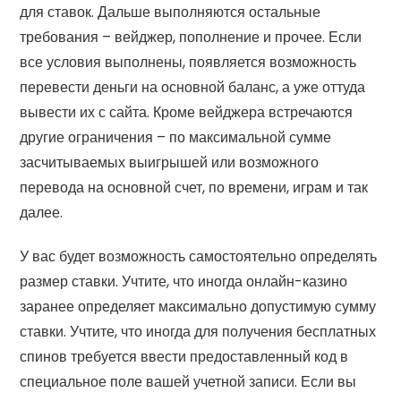
для ставок. Дальше выполняются остальные
требования – вейджер, пополнение и прочее. Если
все условия выполнены, появляется возможность
перевести деньги на основной баланс, а уже оттуда
вывести их с сайта. Кроме вейджера встречаются
другие ограничения – по максимальной сумме
засчитываемых выигрышей или возможного
перевода на основной счет, по времени, играм и так
далее.
У вас будет возможность самостоятельно определять
размер ставки. Учтите, что иногда онлайн-казино
заранее определяет максимально допустимую сумму
ставки. Учтите, что иногда для получения бесплатных
спинов требуется ввести предоставленный код в
специальное поле вашей учетной записи. Если вы