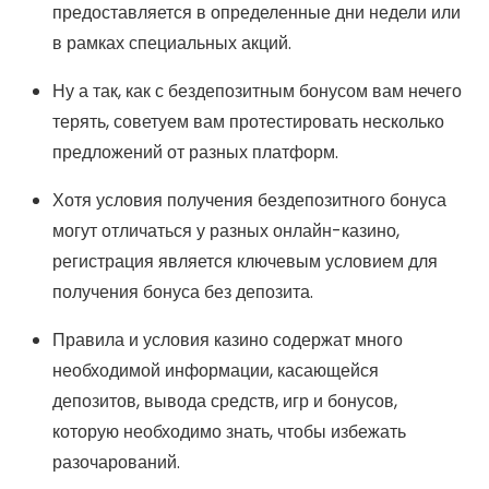
предоставляется в определенные дни недели или
в рамках специальных акций.
Ну а так, как с бездепозитным бонусом вам нечего
терять, советуем вам протестировать несколько
предложений от разных платформ.
Хотя условия получения бездепозитного бонуса
могут отличаться у разных онлайн-казино,
регистрация является ключевым условием для
получения бонуса без депозита.
Правила и условия казино содержат много
необходимой информации, касающейся
депозитов, вывода средств, игр и бонусов,
которую необходимо знать, чтобы избежать
разочарований.