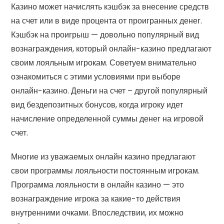
Казино может начислять кэшбэк за внесение средств
на счет или в виде процента от проигранных денег.
Кэшбэк на проигрыш — довольно популярный вид
вознаграждения, который онлайн-казино предлагают
своим лояльным игрокам. Советуем внимательно
ознакомиться с этими условиями при выборе
онлайн-казино. Деньги на счет – другой популярный
вид бездепозитных бонусов, когда игроку идет
начисление определенной суммы денег на игровой
счет.
Многие из уважаемых онлайн казино предлагают
свои программы лояльности постоянным игрокам.
Программа лояльности в онлайн казино — это
вознаграждение игрока за какие-то действия
внутренними очками. Впоследствии, их можно