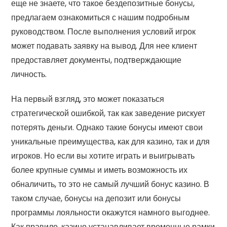
еще не знаете, что такое бездепозитные бонусы,
предлагаем ознакомиться с нашим подробным
руководством. После выполнения условий игрок
может подавать заявку на вывод. Для нее клиент
предоставляет документы, подтверждающие
личность.
На первый взгляд, это может показаться
стратегической ошибкой, так как заведение рискует
потерять деньги. Однако такие бонусы имеют свои
уникальные преимущества, как для казино, так и для
игроков. Но если вы хотите играть и выигрывать
более крупные суммы и иметь возможность их
обналичить, то это не самый лучший бонус казино. В
таком случае, бонусы на депозит или бонусы
программы лояльности окажутся намного выгоднее.
Как правило, казино устанавливает временные рамки