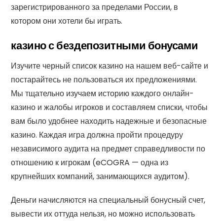
зарегистрированного за пределами России, в
котором они хотели бы играть.
казино с бездепозитными бонусами
Изучите черный список казино на нашем веб-сайте и
постарайтесь не пользоваться их предложениями.
Мы тщательно изучаем историю каждого онлайн-
казино и жалобы игроков и составляем списки, чтобы
вам было удобнее находить надежные и безопасные
казино. Каждая игра должна пройти процедуру
независимого аудита на предмет справедливости по
отношению к игрокам (eCOGRA — одна из
крупнейших компаний, занимающихся аудитом).
Деньги начисляются на специальный бонусный счет,
вывести их оттуда нельзя, но можно использовать