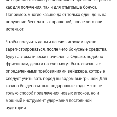
как для получения, так и для отыгрыша бонуса.
Например, многие казино дают только один день на
получение бесплатных вращений, после чего они
истекают.
Чтобы получить деньги на счет, игрокам нужно
зарегистрироваться, после чего бонусные средства
будут автоматически начислены. Однако, подобно
фриспинам, деньги на счет могут быть связаны с
определенными требованиями вейджера, которые
следует учитывать перед выводом выигрышей. Для
казино бездепозитные подарочные коды – это не
только способ привлечения новых игроков, но и
мощный инструмент удержания постоянной
аудитории.