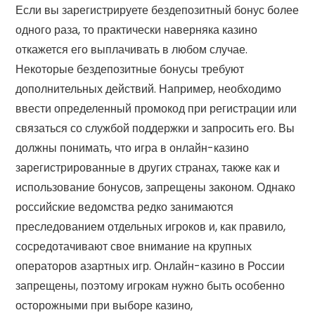
Если вы зарегистрируете бездепозитный бонус более
одного раза, то практически наверняка казино
откажется его выплачивать в любом случае.
Некоторые бездепозитные бонусы требуют
дополнительных действий. Например, необходимо
ввести определенный промокод при регистрации или
связаться со службой поддержки и запросить его. Вы
должны понимать, что игра в онлайн-казино
зарегистрированные в других странах, также как и
использование бонусов, запрещены законом. Однако
российские ведомства редко занимаются
преследованием отдельных игроков и, как правило,
сосредотачивают свое внимание на крупных
операторов азартных игр. Онлайн-казино в России
запрещены, поэтому игрокам нужно быть особенно
осторожными при выборе казино,