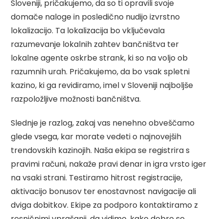
Sloveniji, pričakujemo, da so ti opravili svoje
domače naloge in posledično nudijo izvrstno
lokalizacijo. Ta lokalizacija bo vključevala
razumevanje lokalnih zahtev bančništva ter
lokalne agente oskrbe strank, ki so na voljo ob
razumnih urah. Pričakujemo, da bo vsak spletni
kazino, ki ga revidiramo, imel v Sloveniji najboljše
razpoložljive možnosti bančništva.
Slednje je razlog, zakaj vas nenehno obveščamo
glede vsega, kar morate vedeti o najnovejših
trendovskih kazinojih. Naša ekipa se registrira s
pravimi računi, nakaže pravi denar in igra vrsto iger
na vsaki strani. Testiramo hitrost registracije,
aktivacijo bonusov ter enostavnost navigacije ali
dviga dobitkov. Ekipe za podporo kontaktiramo z
resničnimi vprašanji, da vidimo, kako dobro se