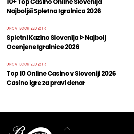
10+ Top Casino Online Slovenija ️
Najboljši Spletna Igralnica 2026
UNCATEGORIZED @TR
Spletni Kazino Slovenija ᐈ Najbolj
Ocenjene Igralnice 2026
UNCATEGORIZED @TR
Top 10 Online Casino v Sloveniji 2026
Casino igre za pravi denar
Back