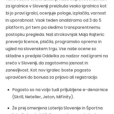
za igralnice v Sloveniji preizkuša vsako igralnico kot
bi jo pravi igralci, ocenjuje pologe, izplačila, varnost
in uporabnost. Vsak teden analiziramo od 3 do 5
platform, pri tem pa sledimo transparentnemu
postopku pregleda. Naš strokovnjak Maja Rajteric
preverja licence, plačila, programsko opremo in
ugled na slovenskem trgu. Vse naše ocene so
skladne s predpisi Oddelka za nadzor nad igrami na
srečo v Sloveniji, da zagotovimo jasnost in
zanesljivost. Kot nov igralec boste pogosto
upravičeni do bonusa za prijavo ali registracijo.
Pogosto so na voljo tudi priljubljene e-denarnice
(Skrill, Neteller, Jeton, MiFinity).
Že prej omenjena Loterija Slovenije in Športna