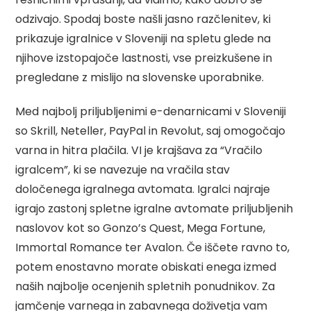
odzivajo. Spodaj boste našli jasno razčlenitev, ki
prikazuje igralnice v Sloveniji na spletu glede na
njihove izstopajoče lastnosti, vse preizkušene in
pregledane z mislijo na slovenske uporabnike.
Med najbolj priljubljenimi e-denarnicami v Sloveniji
so Skrill, Neteller, PayPal in Revolut, saj omogočajo
varna in hitra plačila. VI je krajšava za “Vračilo
igralcem”, ki se navezuje na vračila stav
določenega igralnega avtomata. Igralci najraje
igrajo zastonj spletne igralne avtomate priljubljenih
naslovov kot so Gonzo’s Quest, Mega Fortune,
Immortal Romance ter Avalon. Če iščete ravno to,
potem enostavno morate obiskati enega izmed
naših najbolje ocenjenih spletnih ponudnikov. Za
jamčenje varnega in zabavnega doživetja vam