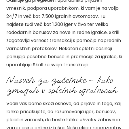
Odlikuje ga pregleden, uporabniku prijazen
vmesnik, podpora uporabnikom, ki vam je na voljo
24/7 in več kot 7.500 igralnih avtomatov. Tu
najdete tudi več kot 1.200 iger v živo ter veliko
radodarnih bonusov za nove in redne igralce. Skrill
zagotavlja varnost transakcij s pomočjo naprednih
varnostnih protokolov. Nekateri spletni casinoji
ponujajo posebne bonuse in promocije za igralce, ki
uporabljajo Skrill za svoje transakcije.
Nasveti za začetnike – kako
zmagati v spletnih igralnicah
Vodili vas bomo skozi osnove, od prijave in tega, kaj
lahko pričakujete, do razumevanja iger, bonusov,
plačil in varnosti, da boste lahko uživali v zabavni in
varni casino online izkušnji. Naša ekipa recenzentov