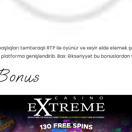
aşlıqları təmtəraqlı RTP ilə öyünür və xeyir əldə eləmək şa
yn platforma genişləndirib. Bax: Əksəriyyət bu bonuslardan
 Bonus