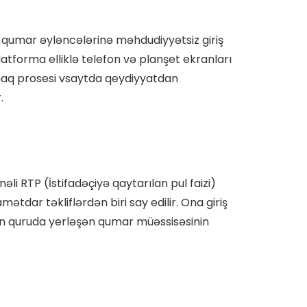
a qumar əyləncələrinə məhdudiyyətsiz giriş
atforma elliklə telefon və planşet ekranları
tmaq prosesi vsaytda qeydiyyatdan
.
li RTP (İstifadəçiyə qaytarılan pul faizi)
tdar təkliflərdən biri say edilir. Ona giriş
dan quruda yerləşən qumar müəssisəsinin