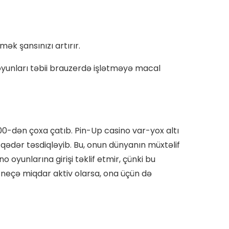
ək şansınızı artırır.
 oyunları təbii brauzerdə işlətməyə macal
4000-dən çoxa çatıb. Pin-Up casino var-yox altı
 qədər təsdiqləyib. Bu, onun dünyanın müxtəlif
oyunlarına girişi təklif etmir, çünki bu
neçə miqdar aktiv olarsa, ona üçün də