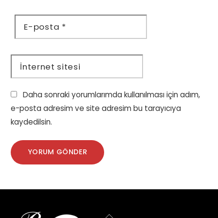
E-posta
*
İnternet sitesi
Daha sonraki yorumlarımda kullanılması için adım,
e-posta adresim ve site adresim bu tarayıcıya
kaydedilsin.
Back