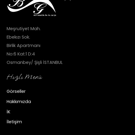
To
Top
Meşrutiyet Mah.
Ebekızı Sok.
Birlik Apartmanı
No:6 Kat:1 D:4
Osmanbey/ Şişli İSTANBUL
Hızlı Menü
Görseller
Hakkımızda
İK
İletişim