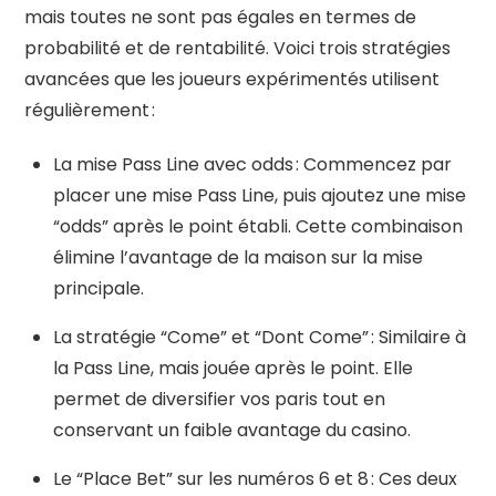
mais toutes ne sont pas égales en termes de
probabilité et de rentabilité. Voici trois stratégies
avancées que les joueurs expérimentés utilisent
régulièrement :
La mise Pass Line avec odds : Commencez par
placer une mise Pass Line, puis ajoutez une mise
“odds” après le point établi. Cette combinaison
élimine l’avantage de la maison sur la mise
principale.
La stratégie “Come” et “Dont Come” : Similaire à
la Pass Line, mais jouée après le point. Elle
permet de diversifier vos paris tout en
conservant un faible avantage du casino.
Le “Place Bet” sur les numéros 6 et 8 : Ces deux