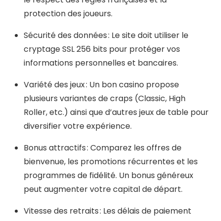
protection des joueurs.
Sécurité des données : Le site doit utiliser le
cryptage SSL 256 bits pour protéger vos
informations personnelles et bancaires.
Variété des jeux : Un bon casino propose
plusieurs variantes de craps (Classic, High
Roller, etc.) ainsi que d’autres jeux de table pour
diversifier votre expérience.
Bonus attractifs : Comparez les offres de
bienvenue, les promotions récurrentes et les
programmes de fidélité. Un bonus généreux
peut augmenter votre capital de départ.
Vitesse des retraits : Les délais de paiement