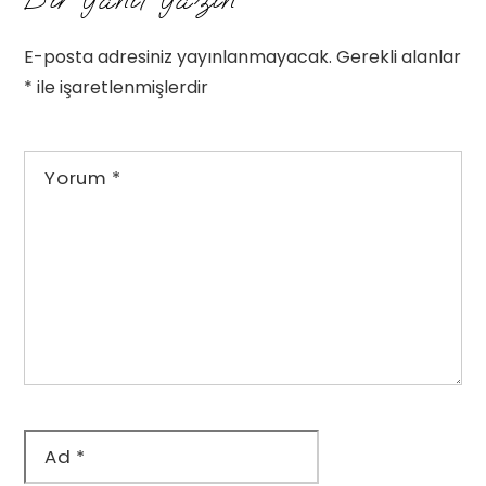
E-posta adresiniz yayınlanmayacak.
Gerekli alanlar
*
ile işaretlenmişlerdir
Yorum
*
Ad
*