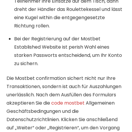
Teilnehmer ihre Einsätze auf dem Tisch, dann
dreht der Händler das Roulettekessel und lässt
eine Kugel within die entgegengesetzte
Richtung rollen.
Bei der Registrierung auf der Mostbet
Established Website ist perish Wahl eines
starken Passworts entscheidend, um Ihr Konto
zu sichern.
Die Mostbet confirmation sichert nicht nur Ihre
Transaktionen, sondern ist auch für Auszahlungen
unerlässlich. Nach dem Ausfüllen des Formulars
akzeptieren Sie die
code mostbet
Allgemeinen
Geschäftsbedingungen und die
Datenschutzrichtlinien. Klicken Sie anschließend
auf „Weiter“ oder „Registrieren“, um den Vorgang