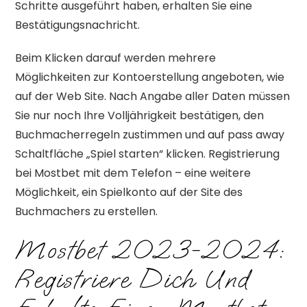
Schritte ausgeführt haben, erhalten Sie eine
Bestätigungsnachricht.
Beim Klicken darauf werden mehrere
Möglichkeiten zur Kontoerstellung angeboten, wie
auf der Web Site. Nach Angabe aller Daten müssen
Sie nur noch Ihre Volljährigkeit bestätigen, den
Buchmacherregeln zustimmen und auf pass away
Schaltfläche „Spiel starten“ klicken. Registrierung
bei Mostbet mit dem Telefon – eine weitere
Möglichkeit, ein Spielkonto auf der Site des
Buchmachers zu erstellen.
Mostbet 2023-2024:
Registriere Dich Und