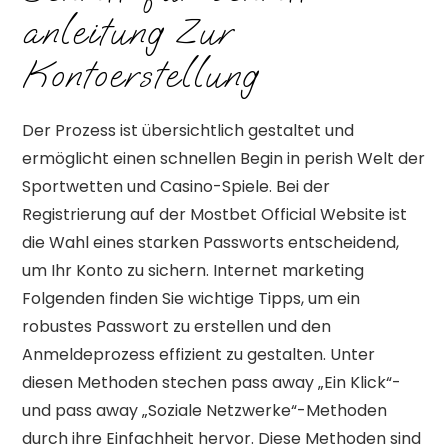
anleitung Zur
Kontoerstellung
Der Prozess ist übersichtlich gestaltet und
ermöglicht einen schnellen Begin in perish Welt der
Sportwetten und Casino-Spiele. Bei der
Registrierung auf der Mostbet Official Website ist
die Wahl eines starken Passworts entscheidend,
um Ihr Konto zu sichern. Internet marketing
Folgenden finden Sie wichtige Tipps, um ein
robustes Passwort zu erstellen und den
Anmeldeprozess effizient zu gestalten. Unter
diesen Methoden stechen pass away „Ein Klick“-
und pass away „Soziale Netzwerke“-Methoden
durch ihre Einfachheit hervor. Diese Methoden sind