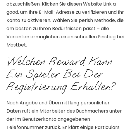
abzuschließen. Klicken Sie diesen Website Link a
good, um Ihre E-Mail-Adresse zu verifizieren und Ihr
Konto zu aktivieren. Wählen Sie perish Methode, die
am besten zu Ihren Bedürfnissen passt – alle
Varianten ermöglichen einen schnellen Einstieg bei
Mostbet.
Welchen Reward Kann
Ein Spieler Bei Der
Registrierung Erhalten?
Nach Angabe und Übermittlung persönlicher
Daten ruft ein Mitarbeiter des Buchmachers unter
der im Benutzerkonto angegebenen
Telefonnummer zurück. Er klärt einige Particulars