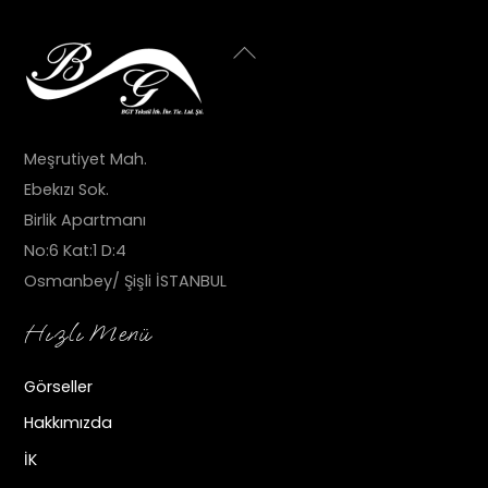
Back
To
Top
Meşrutiyet Mah.
Ebekızı Sok.
Birlik Apartmanı
No:6 Kat:1 D:4
Osmanbey/ Şişli İSTANBUL
Hızlı Menü
Görseller
Hakkımızda
İK