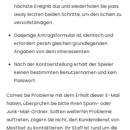
nächste Ereignis aus und wiederholen Sie pass
away letzten beiden Schritte, um den Schein zu
vervollständigen.
Dasjenige Antragsformular ist identisch und
erfordert perish gleichen grundlegenden
Angaben von dem Interessenten.
Nach der Kontoerstellung erhält der Spieler
keinen bestimmten Benutzernamen und kein
Passwort.
Comes Sie Probleme mit dem Erhalt dieser E-Mail
haben, überprüfen Sie bitte Ihren Spam- oder
Junk-Mail-Ordner. Sollten weiterhin Probleme
auftreten, zögern Sie nicht, den Kundendienst von
Mostbet zu kontaktieren. Ihr Staff ist rund um die