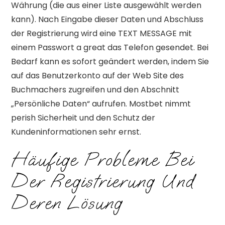
Währung (die aus einer Liste ausgewählt werden
kann). Nach Eingabe dieser Daten und Abschluss
der Registrierung wird eine TEXT MESSAGE mit
einem Passwort a great das Telefon gesendet. Bei
Bedarf kann es sofort geändert werden, indem Sie
auf das Benutzerkonto auf der Web Site des
Buchmachers zugreifen und den Abschnitt
„Persönliche Daten“ aufrufen. Mostbet nimmt
perish Sicherheit und den Schutz der
Kundeninformationen sehr ernst.
Häufige Probleme Bei
Der Registrierung Und
Deren Lösung